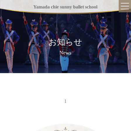
Yamada chie sunny ballet school
お知らせ
TOP
News
当スクールについて
指導方針
講師紹介
バレエの魅力
1
クラス紹介
入学までの流れ