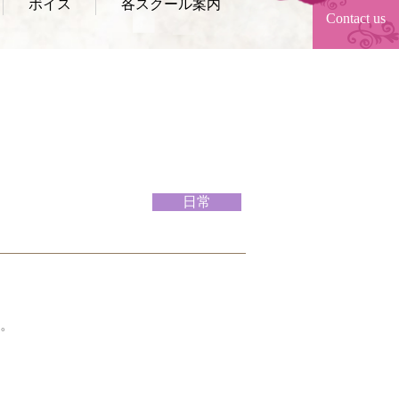
ボイス
各スクール案内
Contact us
日常
。