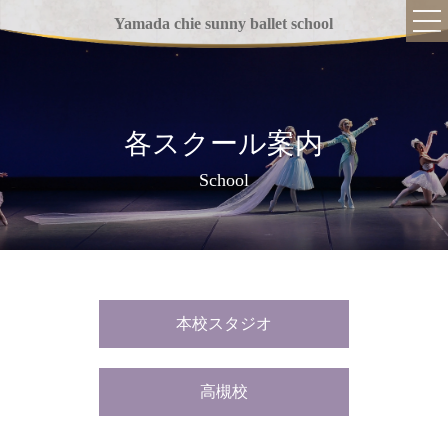
Yamada chie sunny ballet school
各スクール案内
TOP
School
当スクールについて
指導方針
講師紹介
本校スタジオ
バレエの魅力
クラス紹介
高槻校
入学までの流れ