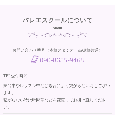
ギャラリー
バレエスクールについて
ボイス
About
各スクール案内
お問い合わせ番号
（本校スタジオ・高槻校共通）
NEWS
090-8655-9468
BLOG
TEL受付時間
舞台中やレッスン中など場合により繋がらない時もござい
ます。
繋がらない時は時間帯などを変更してお掛け直しくださ
い。