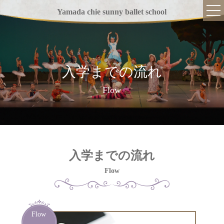
Yamada chie sunny ballet school
入学までの流れ
TOP
Flow
当スクールについて
指導方針
講師紹介
入学までの流れ
バレエの魅力
Flow
クラス紹介
入学までの流れ