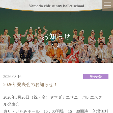
Yamada chie sunny ballet school
お知らせ
TOP
News
当スクールについて
指導方針
講師紹介
2026.03.16
発表会
2026年発表会のお知らせ！
バレエの魅力
クラス紹介
2026年3月20日（祝・金）ヤマダチエサニーバレエスクー
ル発表会
入学までの流れ
東リ・いたみホール 16：00開場 16：30開演 入場無料